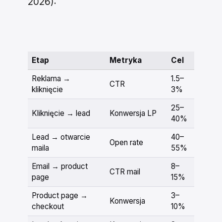
2026):
Etap
Metryka
Cel
Reklama →
1.5–
CTR
kliknięcie
3%
25–
Kliknięcie → lead
Konwersja LP
40%
Lead → otwarcie
40–
Open rate
maila
55%
Email → product
8–
CTR mail
page
15%
Product page →
3–
Konwersja
checkout
10%