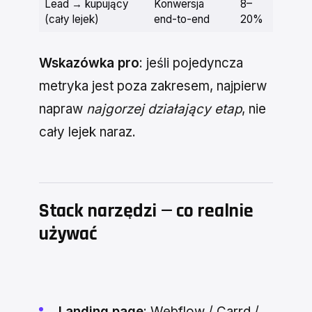
Lead → kupujący
Konwersja
8–
(cały lejek)
end-to-end
20%
Wskazówka pro
: jeśli pojedyncza
metryka jest poza zakresem, najpierw
napraw
najgorzej działający etap
, nie
cały lejek naraz.
Stack narzędzi — co realnie
używać
Landing page
: Webflow / Carrd /