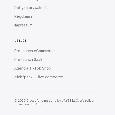
Polityka prywatności
Regulamin
Impressum
USŁUGI
Pre-launch eCommerce
Pre-launch SaaS
Agencja TikTok Shop
click2pack — live commerce
©
2026
Crowdfunding zone by JAY23 LLC.
Wszelkie
prawa zastrzeżone.
MVA Framework — Buduj popyt, zanim
EN
PL
zbudujesz produkt.