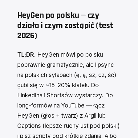
HeyGen po polsku — czy
działa i czym zastąpić (test
2026)
TL;DR.
HeyGen mówi po polsku
poprawnie gramatycznie, ale lipsync
na polskich sylabach (ę, ą, sz, cz, ść)
gubi się w ~15–20% klatek. Do
LinkedIna i Shortsów wystarczy. Do
long-formów na YouTube — łącz
HeyGen (głos + twarz) z Argil lub
Captions (lepsze ruchy ust pod polski)
i pisz scripty pod krótkie zdania. Albo