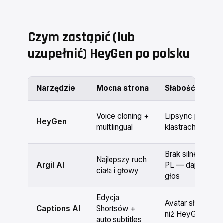
Czym zastąpić (lub
uzupełnić) HeyGen po polsku
Narzędzie
Mocna strona
Słabość pod P
Voice cloning +
Lipsync przy
HeyGen
multilingual
klastrach
Brak silnego TTS
Najlepszy ruch
Argil AI
PL — daj swój
ciała i głowy
głos
Edycja
Avatar słabszy
Captions AI
Shortsów +
niż HeyGen
auto subtitles