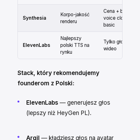
Cena + brak
Korpo-jakość
Synthesia
voice cloningu w
renderu
basic
Najlepszy
Tylko głos, bez
ElevenLabs
polski TTS na
wideo
rynku
Stack, który rekomendujemy
founderom z Polski:
ElevenLabs
— generujesz głos
(lepszy niż HeyGen PL).
Argil
— kładziesz głos na avatar