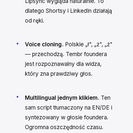
Lipsync wygląda naturalnie. To
dlatego Shortsy i LinkedIn działają
od ręki.
Voice cloning.
Polskie „ł", „ż", „ź"
— przechodzą. Tembr foundera
jest rozpoznawalny dla widza,
który zna prawdziwy głos.
Multilingual jednym klikiem.
Ten
sam script tłumaczony na EN/DE i
syntezowany w głosie foundera.
Ogromna oszczędność czasu.